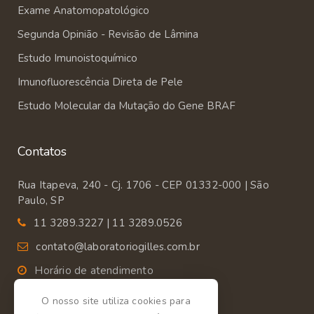
Exame Anatomopatológico
Segunda Opinião - Revisão de Lâmina
Estudo Imunoistoquímico
Imunofluorescência Direta de Pele
Estudo Molecular da Mutação do Gene BRAF
Contatos
Rua Itapeva, 240 - Cj. 1706 - CEP 01332-000 | São
Paulo, SP
11 3289.3227 | 11 3289.0526
contato@laboratoriogilles.com.br
Horário de atendimento
Segunda a Sexta das 9:00 às 18:00.
O nosso site utiliza cookies para