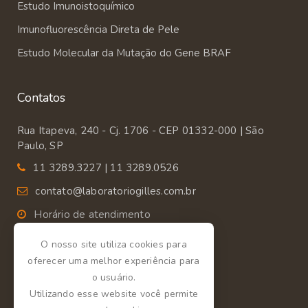
Estudo Imunoistoquímico
Imunofluorescência Direta de Pele
Estudo Molecular da Mutação do Gene BRAF
Contatos
Rua Itapeva, 240 - Cj. 1706 - CEP 01332-000 | São
Paulo, SP
11 3289.3227 | 11 3289.0526
contato@laboratoriogilles.com.br
Horário de atendimento
Segunda a Sexta das 9:00 às 18:00.
O nosso site utiliza cookies para
oferecer uma melhor experiência para
o usuário.
Utilizando esse website você permite