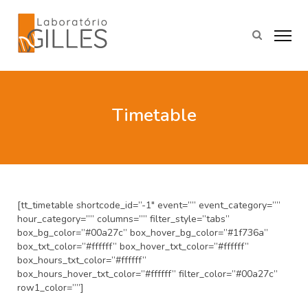
Timetable
[tt_timetable shortcode_id=”-1″ event=”” event_category=””
hour_category=”” columns=”” filter_style=”tabs”
box_bg_color=”#00a27c” box_hover_bg_color=”#1f736a”
box_txt_color=”#ffffff” box_hover_txt_color=”#ffffff”
box_hours_txt_color=”#ffffff”
box_hours_hover_txt_color=”#ffffff” filter_color=”#00a27c”
row1_color=””]