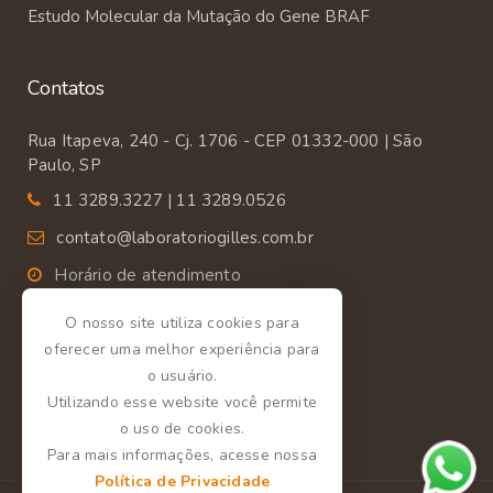
Estudo Molecular da Mutação do Gene BRAF
Contatos
Rua Itapeva, 240 - Cj. 1706 - CEP 01332-000 | São
Paulo, SP
11 3289.3227 | 11 3289.0526
contato@laboratoriogilles.com.br
Horário de atendimento
Segunda a Sexta das 9:00 às 18:00.
O nosso site utiliza cookies para
oferecer uma melhor experiência para
o usuário.
Utilizando esse website você permite
o uso de cookies.
Para mais informações, acesse nossa
Política de Privacidade