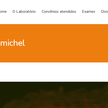
ome
O Laboratório
Convênios atendidos
Exames
Div
 michel