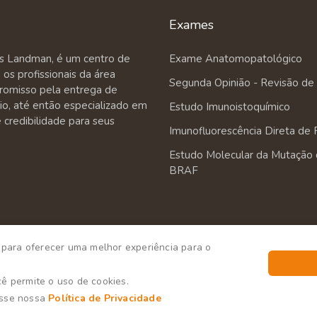
Exames
es Landman, é um centro de
Exame Anatomopatológico
os profissionais da área
Segunda Opinião - Revisão de
romisso pela entrega de
rio, até então especializado em
Estudo Imunoistoquímico
credibilidade para seus
Imunofluorescência Direta de 
Estudo Molecular da Mutação
BRAF
s para oferecer uma melhor experiência para o
cê permite o uso de cookies.
esse nossa
Política de Privacidade
aboratório Gilles - Todos os direitos reservados - Criação