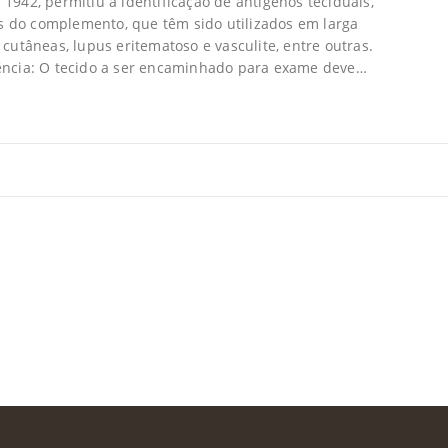
942, permitiu a identificação de antígenos teciduais,
 do complemento, que têm sido utilizados em larga
cutâneas, lupus eritematoso e vasculite, entre outras.
ência: O tecido a ser encaminhado para exame deve…