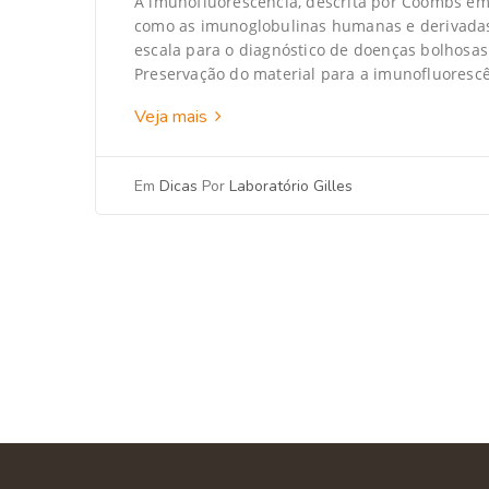
A imunofluorescência, descrita por Coombs em 1
como as imunoglobulinas humanas e derivadas
escala para o diagnóstico de doenças bolhosas 
Preservação do material para a imunofluoresc
Veja mais
Em
Dicas
Por
Laboratório Gilles