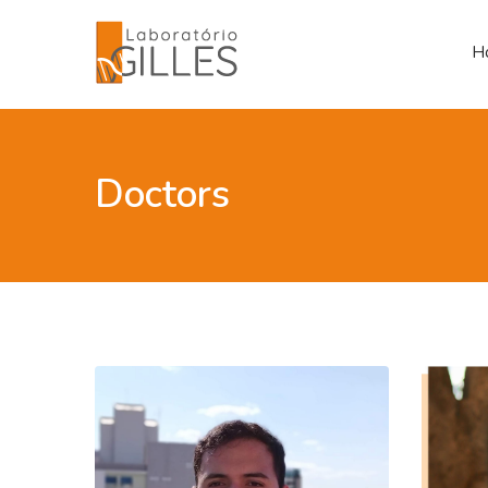
H
Doctors