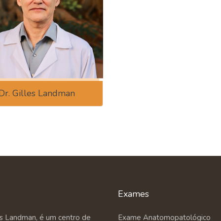
Dr. Gilles Landman
Exames
es Landman, é um centro de
Exame Anatomopatológico