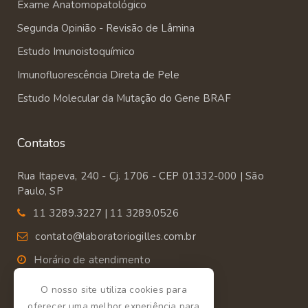
Exame Anatomopatológico
Segunda Opinião - Revisão de Lâmina
Estudo Imunoistoquímico
Imunofluorescência Direta de Pele
Estudo Molecular da Mutação do Gene BRAF
Contatos
Rua Itapeva, 240 - Cj. 1706 - CEP 01332-000 | São
Paulo, SP
11 3289.3227 | 11 3289.0526
contato@laboratoriogilles.com.br
Horário de atendimento
Segunda a Sexta das 9:00 às 18:00.
O nosso site utiliza cookies para
oferecer uma melhor experiência para