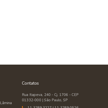
Contatos
Rua Itapeva, 240 - Cj. 1706 - CEP
01332-000 | São Paulo, SP
 Lâmina
11 3289.3227 | 11 3289.0526