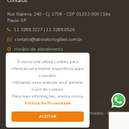
Contatos
Rua Itapeva, 240 - Cj. 1706 - CEP 01332-000 | São
Paulo, SP
11 3289.3227 | 11 3289.0526
contato@laboratoriogilles.com.br
Horário de atendimento
Segunda a Sexta das 9:00 às 18:00.
O nosso site utiliza cookies para
oferecer uma melhor experiência para
o usuário.
Utilizando esse website você permite
o uso de cookies.
Para mais informações, acesse nossa
Política de Privacidade
Laboratório Gilles - Todos os direitos reservados - Criação
ACEITAR