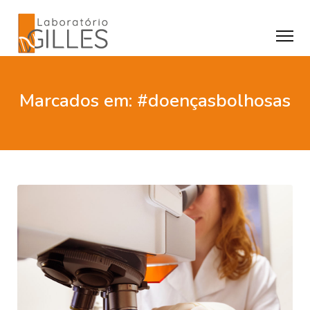
Marcados em: #doençasbolhosas