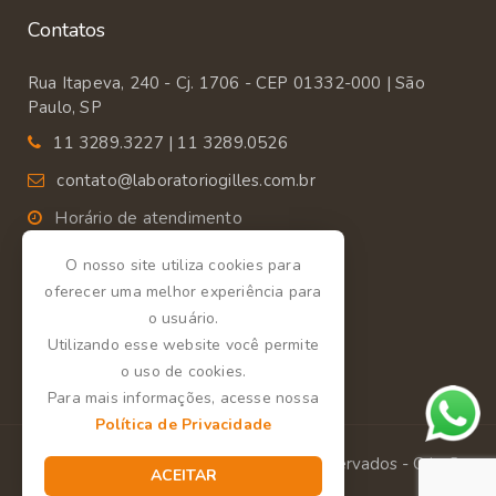
Contatos
Rua Itapeva, 240 - Cj. 1706 - CEP 01332-000 | São
Paulo, SP
11 3289.3227 | 11 3289.0526
contato@laboratoriogilles.com.br
Horário de atendimento
Segunda a Sexta das 9:00 às 18:00.
O nosso site utiliza cookies para
oferecer uma melhor experiência para
o usuário.
Utilizando esse website você permite
o uso de cookies.
Para mais informações, acesse nossa
Política de Privacidade
Laboratório Gilles - Todos os direitos reservados - Criação
ACEITAR