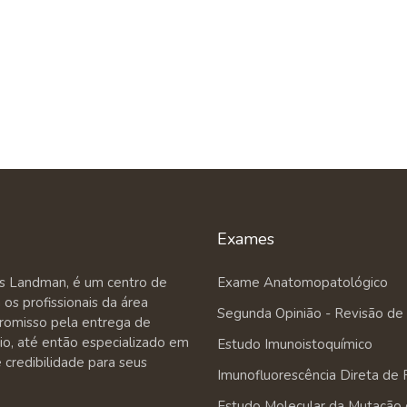
Exames
es Landman, é um centro de
Exame Anatomopatológico
os profissionais da área
Segunda Opinião - Revisão de
romisso pela entrega de
rio, até então especializado em
Estudo Imunoistoquímico
credibilidade para seus
Imunofluorescência Direta de 
Estudo Molecular da Mutação