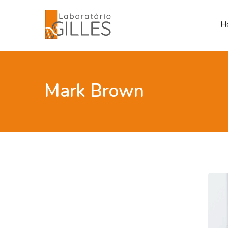
H
Mark Brown